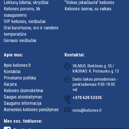
Lėktuvų bilietai, skrydžiai
"Viskas įskaičiuota" kelionės
Kelionės poroms, tik
Kelionės šeimai, su vaikais
suaugusiems
VIP kelionės, viešbučiai
Orai kurortuose, oro ir vandens
temperatūra
Geriausi viešbučiai
Apie mus:
Kontaktai:
Apie keliones.lt
VILNIUS: Rinktinės g. 55 /
KAUNAS: K. Petrausko g. 13
Kontaktai
Privatumo politika
Darbo laikas pirmadieniais -
Karjera
penktadieniais 9:00-18:00
val.
Kelionės išsimokėtinai
Saugus atsiskaitymas
+370 620 53335
Saugumo informacija
Asmeninis kelionės pasiūlymas
noriu@keliones.lt
Mes soc. tinkluose: