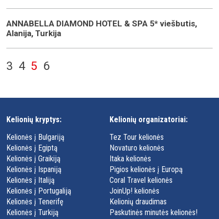
ANNABELLA DIAMOND HOTEL & SPA 5* viešbutis,
Alanija, Turkija
3
4
5
6
Kelionių kryptys:
Kelionių organizatoriai:
Kelionės į Bulgariją
Tez Tour kelionės
Kelionės į Egiptą
Novaturo kelionės
Kelionės į Graikiją
Itaka kelionės
Kelionės į Ispaniją
Pigios kelionės į Europą
Kelionės į Italiją
Coral Travel kelionės
Kelionės į Portugaliją
JoinUp! kelionės
Kelionės į Tenerifę
Kelionių draudimas
Kelionės į Turkiją
Paskutinės minutės kelionės!