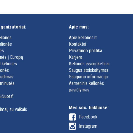
rganizatoriai:
Apie mus:
lionės
Apie keliones.lt
elionės
Kontaktai
nės
Privatumo politika
onės į Europą
Karjera
l kelionės
Kelionės išsimokėtinai
ionės
Saugus atsiskaitymas
audimas
Saugumo informacija
 minutės
Asmeninis kelionės
pasiūlymas
ičiuota"
Mes soc. tinkluose:
imai, su vaikais
Facebook
Instagram