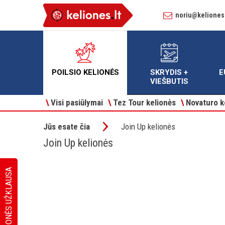
noriu@keliones.
POILSIO KELIONĖS
SKRYDIS +
E
VIEŠBUTIS
\
Visi pasiūlymai
\
Tez Tour kelionės
\
Novaturo k
Jūs esate čia
Join Up kelionės
Join Up kelionės
KELIONĖS UŽKLAUSA