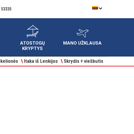
 53335
ATOSTOGŲ
MANO UŽKLAUSA
KRYPTYS
kelionės
\
Itaka iš Lenkijos
\
Skrydis + viešbutis