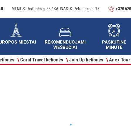
lt
VILNIUS: Rinktinės g. 55 / KAUNAS: K. Petrausko g. 13
+370 620
UROPOS MIESTAI
REKOMENDUOJAMI
PASKUTINĖ
VIEŠBUČIAI
MINUTĖ
elionės
\
Coral Travel kelionės
\
Join Up kelionės
\
Anex Tour 