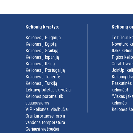
Kelionių kryptys:
Kelionių o
Kelionės į Bulgariją
Tez Tour ke
Kelionės į Egiptą
Novaturo k
Kelionės į Graikiją
Itaka kelio
Kelionės į Ispaniją
Pigios keli
Kelionės į Italiją
Coral Trave
Kelionės į Portugaliją
JoinUp! kel
Kelionės į Tenerifę
Kelionių dr
Kelionės į Turkiją
Paskutinės
Lėktuvų bilietai, skrydžiai
kelionės!
Kelionės poroms, tik
"Viskas įska
suaugusiems
kelionės
VIP kelionės, viešbučiai
Kelionės še
Orai kurortuose, oro ir
vandens temperatūra
Geriausi viešbučiai