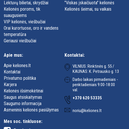
Lėktuvų bilietai, skrydžiai
"Viskas įskaičiuota" kelionės
Kelionės poroms, tik
Kelionės šeimai, su vaikais
suaugusiems
VIP kelionės, viešbučiai
Orai kurortuose, oro ir vandens
temperatūra
Geriausi viešbučiai
Apie mus:
Kontaktai:
Apie keliones.lt
VILNIUS: Rinktinės g. 55 /
KAUNAS: K. Petrausko g. 13
Kontaktai
Privatumo politika
Darbo laikas pirmadieniais -
Karjera
penktadieniais 9:00-18:00
val.
Kelionės išsimokėtinai
Saugus atsiskaitymas
+370 620 53335
Saugumo informacija
Asmeninis kelionės pasiūlymas
noriu@keliones.lt
Mes soc. tinkluose: