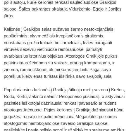
poilsiautojų, kurie keliones renkasi saulėčiausiose Graikijos 
salose. Šalies pakrantes skalauja Viduržemio, Egėjo ir Jonijos 
jūros.
Kelionės į Graikijos salas sužavės šarmo nestokojančiais 
paplūdimiais, alyvmedžiais kvepiančiomis giraitėmis, 
nuostabaus grožio kalnais bei tarpekliais, kvies paragauti 
virtuvės šedevrų vietiniuose restoranuose, pamatyti 
svarbiausius istorinius objektus. Atostogos Graikijoje puikus 
pasirinkimas šeimoms su vaikais, draugų kompanijoms, ir 
žinoma, romantiškoms akimirkoms įamžinti. Pagal savo 
poreikius kiekvienas turistas išsirinks savo svajonių salą.
Populiariausios kelionės į Graikiją šiltuoju metų sezonu į Kretos, 
Rodo, Korfu, Zakinto salas ir Peloponeso pusiasalį, o aktyviausi 
pažinties ieškotojai dažniausiai renkasi pavasario ar rudens 
atostogas Atėnuose. Pigios kelionės į Graikiją dažniausiai būna 
gegužės, rugsėjo ir spalio mėnesiais. Mėgaukitės puikiomis 
atostogomis nestokojančiose žavesio Graikijos salose, 
pasileiskite į naują poilsio potyrį ir užpildykite smalsumą amžius 