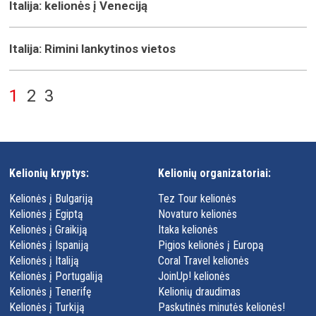
Italija: kelionės į Veneciją
Italija: Rimini lankytinos vietos
1
2
3
Kelionių kryptys:
Kelionių organizatoriai:
Kelionės į Bulgariją
Tez Tour kelionės
Kelionės į Egiptą
Novaturo kelionės
Kelionės į Graikiją
Itaka kelionės
Kelionės į Ispaniją
Pigios kelionės į Europą
Kelionės į Italiją
Coral Travel kelionės
Kelionės į Portugaliją
JoinUp! kelionės
Kelionės į Tenerifę
Kelionių draudimas
Kelionės į Turkiją
Paskutinės minutės kelionės!