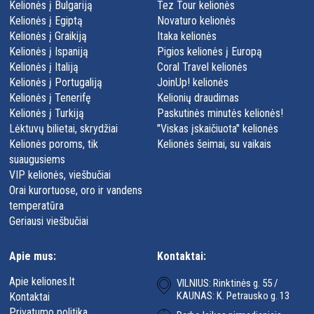
Kelionės į Bulgariją
Tez Tour kelionės
Kelionės į Egiptą
Novaturo kelionės
Kelionės į Graikiją
Itaka kelionės
Kelionės į Ispaniją
Pigios kelionės į Europą
Kelionės į Italiją
Coral Travel kelionės
Kelionės į Portugaliją
JoinUp! kelionės
Kelionės į Tenerifę
Kelionių draudimas
Kelionės į Turkiją
Paskutinės minutės kelionės!
Lėktuvų bilietai, skrydžiai
"Viskas įskaičiuota" kelionės
Kelionės poroms, tik
Kelionės šeimai, su vaikais
suaugusiems
VIP kelionės, viešbučiai
Orai kurortuose, oro ir vandens
temperatūra
Geriausi viešbučiai
Apie mus:
Kontaktai:
Apie keliones.lt
VILNIUS: Rinktinės g. 55 /
KAUNAS: K. Petrausko g. 13
Kontaktai
Privatumo politika