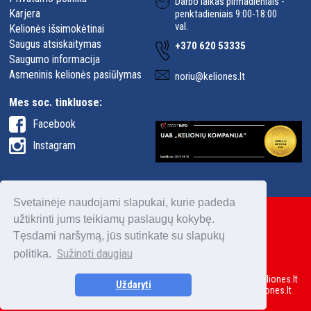
Darbo laikas pirmadieniais -
Karjera
penktadieniais 9:00-18:00
val.
Kelionės išsimokėtinai
Saugus atsiskaitymas
+370 620 53335
Saugumo informacija
Asmeninis kelionės pasiūlymas
noriu@keliones.lt
Mes soc. tinkluose:
Facebook
Instagram
Svetainėje naudojami slapukai, kurie padeda
užtikrinti jums teikiamų paslaugų kokybę.
Tęsdami naršymą, jūs sutinkate su slapukų
Sužinoti daugiau
politika.
2026 © Keliones.lt - Svetainės tekstų ir nuotraukų naudojimas keliones.lt
Uždaryti
leidžiamas tik pagal užklausimą su raštišku įmonės leidimu Keliones.lt