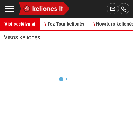
Visi pasiūlymai
\
Tez Tour kelionės
\
Novaturo kelionė
Visos kelionės