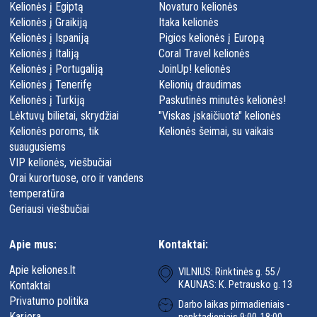
Kelionės į Egiptą
Novaturo kelionės
Kelionės į Graikiją
Itaka kelionės
Kelionės į Ispaniją
Pigios kelionės į Europą
Kelionės į Italiją
Coral Travel kelionės
Kelionės į Portugaliją
JoinUp! kelionės
Kelionės į Tenerifę
Kelionių draudimas
Kelionės į Turkiją
Paskutinės minutės kelionės!
Lėktuvų bilietai, skrydžiai
"Viskas įskaičiuota" kelionės
Kelionės poroms, tik
Kelionės šeimai, su vaikais
suaugusiems
VIP kelionės, viešbučiai
Orai kurortuose, oro ir vandens
temperatūra
Geriausi viešbučiai
Apie mus:
Kontaktai:
Apie keliones.lt
VILNIUS: Rinktinės g. 55 /
KAUNAS: K. Petrausko g. 13
Kontaktai
Privatumo politika
Darbo laikas pirmadieniais -
Karjera