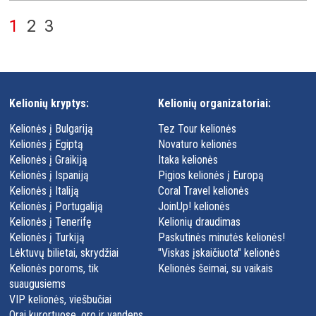
1
2
3
Kelionių kryptys:
Kelionių organizatoriai:
Kelionės į Bulgariją
Tez Tour kelionės
Kelionės į Egiptą
Novaturo kelionės
Kelionės į Graikiją
Itaka kelionės
Kelionės į Ispaniją
Pigios kelionės į Europą
Kelionės į Italiją
Coral Travel kelionės
Kelionės į Portugaliją
JoinUp! kelionės
Kelionės į Tenerifę
Kelionių draudimas
Kelionės į Turkiją
Paskutinės minutės kelionės!
Lėktuvų bilietai, skrydžiai
"Viskas įskaičiuota" kelionės
Kelionės poroms, tik
Kelionės šeimai, su vaikais
suaugusiems
VIP kelionės, viešbučiai
Orai kurortuose, oro ir vandens