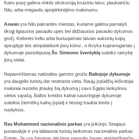
Kairo pusę galima rinktis ekskursiją kruiziniu laivu, plaukiančiu 
Nilu, arba mėgautis apsipirkinėjimo malonumu. 
Aswan
 yra Nilo pakrantės miestas, kuriame galima pamatyti 
tikrąjį ilgiausios pasaulio upės bei didžiausios pasaulio dykumos 
grožį. Kelionės keltu arba buriuojamais laivais auksinių kopų 
apsuptyje leis atsipalaiduoti jūsų kūnui , o išvyka kupranugariais į 
dykumoje pasislėpusią 
Šv. Simeono šventyklą
 suteiks ramybę 
jūsų sielai. 
Nepamirštamas natūralios gamtos grožis 
Baltojoje dykumoje
yra daugelio turistų dar neatrasta vieta. Naujų įspūdžių ieškotojai 
maloniai nustebs įtraukę šią dykumą į savo Egipto lankytinos 
vietos sąrašą. Baltos kreidos kalnai sausringoje dykumoje 
suteikia žiemiškų kalnų įspūdį ir tiesiog traukia leistis į 
nuotykius. 
Ras Mohammed
nacionalinis parkas
 yra įsikūręs Sinajaus 
pusiasalyje ir yra labiausiai turistų lankomas nacionalinis parkas 
Egipte. Jis yra žinomas dėl jūros pasaulio žavesį atskleidžiančių 