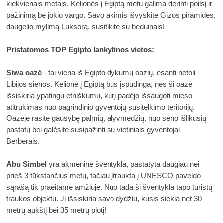
kiekvienais metais. Kelionės į Egiptą metu galima derinti poilsį ir 
pažinimą be jokio vargo. Savo akimis išvyskite Gizos piramides, 
daugelio mylimą Luksorą, susitikite su beduinais! 
Pristatomos TOP Egipto lankytinos vietos:
Siwa oazė
 - tai viena iš Egipto dykumų oazių, esanti netoli 
Libijos sienos. Kelionė į Egiptą
bus įspūdinga, nes ši oazė 
išsiskiria ypatingu etniškumu, kurį padėjo išsaugoti mieso 
atitrūkimas nuo pagrindinio gyventojų susitelkimo teritorijų. 
Oazėje rasite gausybę palmių, alyvmedžių, nuo seno išlikusių 
pastatų bei galėsite susipažinti su vietiniais gyventojai 
Berberais. 
Abu Simbel
 yra akmeninė šventykla, pastatyta daugiau nei 
prieš 3 tūkstančius metų, tačiau įtraukta į UNESCO paveldo 
sąrašą tik praeitame amžiuje. Nuo tada ši šventykla tapo turistų 
traukos objektu. Ji išsiskiria savo dydžiu, kusis siekia net 30 
metrų aukštį bei 35 metrų plotį! 