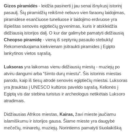
Gizos piramidės
 - leidžia pasinerti į jau senai išnykusį istorinį 
pasaulį. Šių piramidžių reikšmė nebuvo vien faraonų laidojimas, 
piramidėse esančiuose tuneliuose ir laidojimo erdvuose yra 
išpieštas senovės egiptiečių gyvenimas, kuris ir atskleidžia 
didžiausią istorijos dalį. O kur dar galimybė pamatyti didžiausią 
Cheopso piramidę
 - vieną iš septynių pasaulio stebuklų! 
Rekomenduojama kiekvienam įsitraukti piramides į Egipto 
lankytinos vietos sąrašą.
Luksoras
 yra laikomas vienu didžiausių miestų - muziejų po 
atviru dangumi arba “šimto durų miestu”. Šis istorinis miestas 
parodo, kaip iš tiesų atrodė senovės egiptiečių miestai. Luksoras 
yra įtrauktas į UNESCO kultūros paveldo sąrašą. Kelionės į 
Egiptą vis dar stebina turistus ir archeologus netikėtais Luksoro 
atradimais. 
Didžiausias Afrikos miestas, 
Kairas,
 žavi mieste jaučiamu 
islamiškumu ir istorijos gausa. Šiame mieste yra daugybė 
mečečių, minaretų, muziejų. Norintiems pamatyti šiuolaikišką 