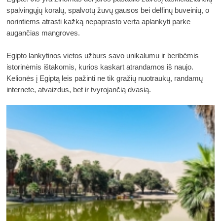
spalvingųjų koralų, spalvotų žuvų gausos bei delfinų buveinių, o 
norintiems atrasti kažką nepaprasto verta aplankyti parke 
augančias mangroves. 
Egipto lankytinos vietos užburs savo unikalumu ir beribėmis 
istorinėmis ištakomis, kurios kaskart atrandamos iš naujo. 
Kelionės į Egiptą leis pažinti ne tik gražių nuotraukų, randamų 
internete, atvaizdus, bet ir tvyrojančią dvasią.