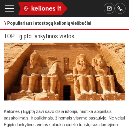
\
Populiariausi atostogų kelionių viešbučiai
TOP Egipto lankytinos vietos
Kelionės į Egiptą žavi savo dižia istorija, mistika apipintais 
pasakojimais, ir palikimais, žinomais visame pasaulyje. Ne veltui 
Egipto lankytinos vieto
s
 sulaukia didelio turistų susidomėjimo 