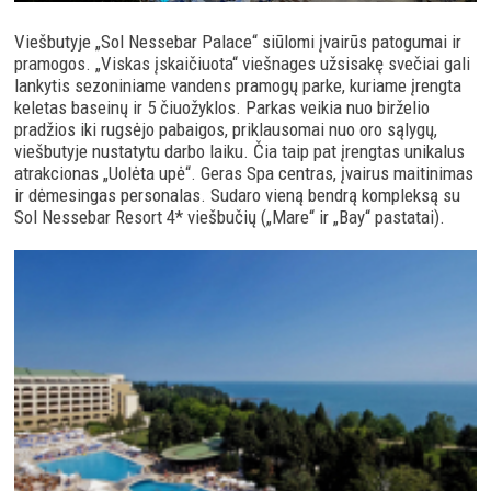
Viešbutyje „Sol Nessebar Palace“ siūlomi įvairūs patogumai ir
pramogos. „Viskas įskaičiuota“ viešnages užsisakę svečiai gali
lankytis sezoniniame vandens pramogų parke, kuriame įrengta
keletas baseinų ir 5 čiuožyklos. Parkas veikia nuo birželio
pradžios iki rugsėjo pabaigos, priklausomai nuo oro sąlygų,
viešbutyje nustatytu darbo laiku. Čia taip pat įrengtas unikalus
atrakcionas „Uolėta upė“. Geras Spa centras, įvairus maitinimas
ir dėmesingas personalas. Sudaro vieną bendrą kompleksą su
Sol Nessebar Resort 4* viešbučių („Mare“ ir „Bay“ pastatai).