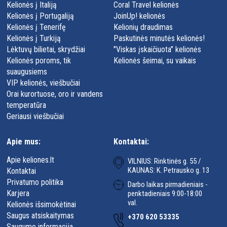
Kelionės į Italiją
Coral Travel kelionės
Kelionės į Portugaliją
JoinUp! kelionės
Kelionės į Tenerifę
Kelionių draudimas
Kelionės į Turkiją
Paskutinės minutės kelionės!
Lėktuvų bilietai, skrydžiai
"Viskas įskaičiuota" kelionės
Kelionės poroms, tik
Kelionės šeimai, su vaikais
suaugusiems
VIP kelionės, viešbučiai
Orai kurortuose, oro ir vandens
temperatūra
Geriausi viešbučiai
Apie mus:
Kontaktai:
Apie keliones.lt
VILNIUS: Rinktinės g. 55 /
KAUNAS: K. Petrausko g. 13
Kontaktai
Privatumo politika
Darbo laikas pirmadieniais -
Karjera
penktadieniais 9:00-18:00
val.
Kelionės išsimokėtinai
Saugus atsiskaitymas
+370 620 53335
Saugumo informacija