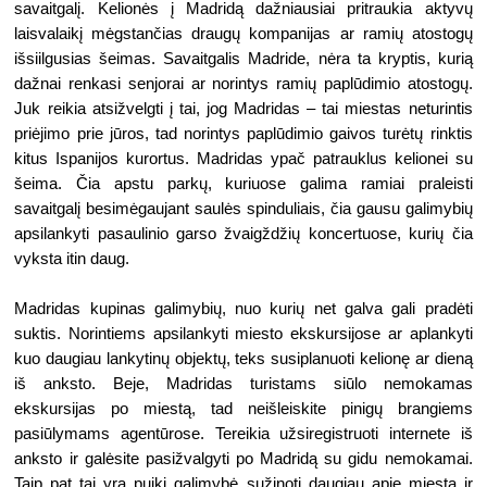
savaitgalį. Kelionės į Madridą dažniausiai pritraukia aktyvų 
laisvalaikį mėgstančias draugų kompanijas ar ramių atostogų 
išsiilgusias šeimas. Savaitgalis Madride, nėra ta kryptis, kurią 
dažnai renkasi senjorai ar norintys ramių paplūdimio atostogų. 
Juk reikia atsižvelgti į tai, jog Madridas – tai miestas neturintis 
priėjimo prie jūros, tad norintys paplūdimio gaivos turėtų rinktis 
kitus Ispanijos kurortus. Madridas ypač patrauklus kelionei su 
šeima. Čia apstu parkų, kuriuose galima ramiai praleisti 
savaitgalį besimėgaujant saulės spinduliais, čia gausu galimybių 
apsilankyti pasaulinio garso žvaigždžių koncertuose, kurių čia 
vyksta itin daug.
Madridas kupinas galimybių, nuo kurių net galva gali pradėti 
suktis. Norintiems apsilankyti miesto ekskursijose ar aplankyti 
kuo daugiau lankytinų objektų, teks susiplanuoti kelionę ar dieną 
iš anksto. Beje, Madridas turistams siūlo nemokamas 
ekskursijas po miestą, tad neišleiskite pinigų brangiems 
pasiūlymams agentūrose. Tereikia užsiregistruoti internete iš 
anksto ir galėsite pasižvalgyti po Madridą su gidu nemokamai. 
Taip pat tai yra puiki galimybė sužinoti daugiau apie miestą ir 