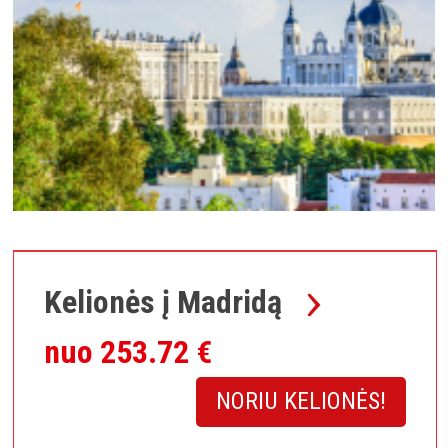
Kelionės į Madridą
nuo 253.72 €
NORIU KELIONĖS!