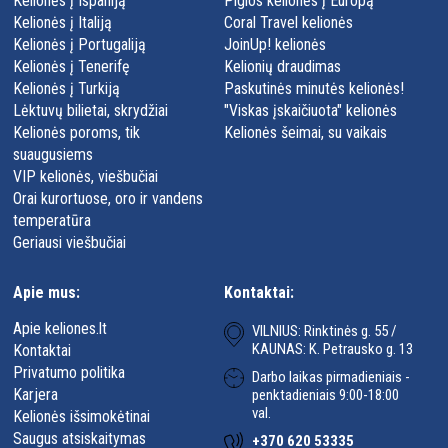
Kelionės į Ispaniją
Pigios kelionės į Europą
Kelionės į Italiją
Coral Travel kelionės
Kelionės į Portugaliją
JoinUp! kelionės
Kelionės į Tenerifę
Kelionių draudimas
Kelionės į Turkiją
Paskutinės minutės kelionės!
Lėktuvų bilietai, skrydžiai
"Viskas įskaičiuota" kelionės
Kelionės poroms, tik
Kelionės šeimai, su vaikais
suaugusiems
VIP kelionės, viešbučiai
Orai kurortuose, oro ir vandens
temperatūra
Geriausi viešbučiai
Apie mus:
Kontaktai:
Apie keliones.lt
VILNIUS: Rinktinės g. 55 /
KAUNAS: K. Petrausko g. 13
Kontaktai
Privatumo politika
Darbo laikas pirmadieniais -
Karjera
penktadieniais 9:00-18:00
val.
Kelionės išsimokėtinai
Saugus atsiskaitymas
+370 620 53335