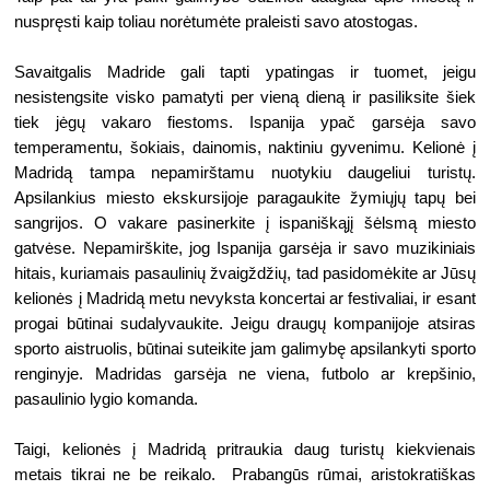
nuspręsti kaip toliau norėtumėte praleisti savo atostogas.
Savaitgalis Madride gali tapti ypatingas ir tuomet, jeigu 
nesistengsite visko pamatyti per vieną dieną ir pasiliksite šiek 
tiek jėgų vakaro fiestoms. Ispanija ypač garsėja savo 
temperamentu, šokiais, dainomis, naktiniu gyvenimu. Kelionė į 
Madridą tampa nepamirštamu nuotykiu daugeliui turistų. 
Apsilankius miesto ekskursijoje paragaukite žymiųjų tapų bei 
sangrijos. O vakare pasinerkite į ispaniškąjį šėlsmą miesto 
gatvėse. Nepamirškite, jog Ispanija garsėja ir savo muzikiniais 
hitais, kuriamais pasaulinių žvaigždžių, tad pasidomėkite ar Jūsų 
kelionės į Madridą metu nevyksta koncertai ar festivaliai, ir esant 
progai būtinai sudalyvaukite. Jeigu draugų kompanijoje atsiras 
sporto aistruolis, būtinai suteikite jam galimybę apsilankyti sporto 
renginyje. Madridas garsėja ne viena, futbolo ar krepšinio, 
pasaulinio lygio komanda.
Taigi, kelionės į Madridą pritraukia daug turistų kiekvienais 
metais tikrai ne be reikalo.  Prabangūs rūmai, aristokratiškas 