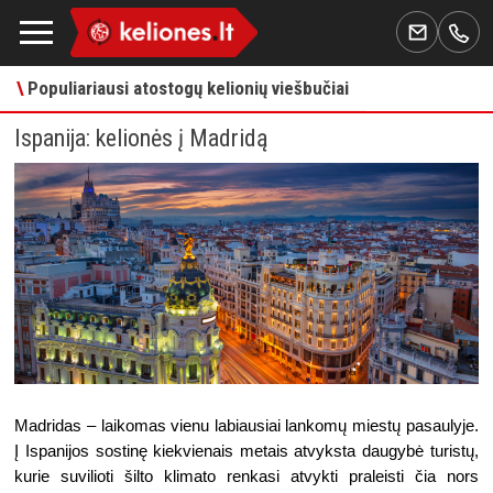
\
Populiariausi atostogų kelionių viešbučiai
Ispanija: kelionės į Madridą
Madridas – laikomas vienu labiausiai lankomų miestų pasaulyje. 
Į Ispanijos sostinę kiekvienais metais atvyksta daugybė turistų, 
kurie suvilioti šilto klimato renkasi atvykti praleisti čia nors 