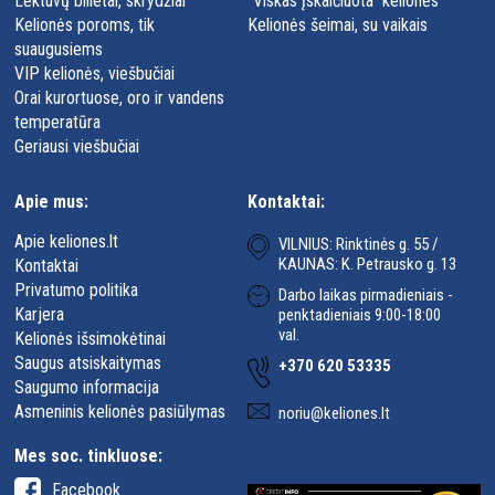
Lėktuvų bilietai, skrydžiai
"Viskas įskaičiuota" kelionės
Kelionės poroms, tik
Kelionės šeimai, su vaikais
suaugusiems
VIP kelionės, viešbučiai
Orai kurortuose, oro ir vandens
temperatūra
Geriausi viešbučiai
Apie mus:
Kontaktai:
Apie keliones.lt
VILNIUS: Rinktinės g. 55 /
KAUNAS: K. Petrausko g. 13
Kontaktai
Privatumo politika
Darbo laikas pirmadieniais -
Karjera
penktadieniais 9:00-18:00
val.
Kelionės išsimokėtinai
Saugus atsiskaitymas
+370 620 53335
Saugumo informacija
Asmeninis kelionės pasiūlymas
noriu@keliones.lt
Mes soc. tinkluose:
Facebook