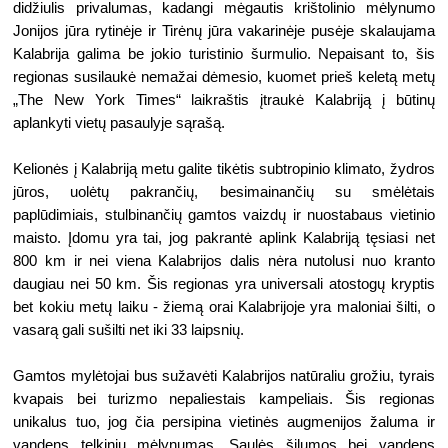
didžiulis privalumas, kadangi mėgautis krištolinio mėlynumo 
Jonijos jūra rytinėje ir Tirėnų jūra vakarinėje pusėje skalaujama 
Kalabrija galima be jokio turistinio šurmulio. Nepaisant to, šis 
regionas susilaukė nemažai dėmesio, kuomet prieš keletą metų 
„The New York Times“ laikraštis įtraukė Kalabriją į būtinų 
aplankyti vietų pasaulyje sąrašą. 
Kelionės į Kalabriją metu galite tikėtis subtropinio klimato, žydros 
jūros, uolėtų pakrančių, besimainančių su smėlėtais 
paplūdimiais, stulbinančių gamtos vaizdų ir nuostabaus vietinio 
maisto. Įdomu yra tai, jog pakrantė aplink Kalabriją tęsiasi net 
800 km ir nei viena Kalabrijos dalis nėra nutolusi nuo kranto 
daugiau nei 50 km. Šis regionas yra universali atostogų kryptis 
bet kokiu metų laiku - žiemą orai Kalabrijoje yra maloniai šilti, o 
vasarą gali sušilti net iki 33 laipsnių. 
Gamtos mylėtojai bus sužavėti Kalabrijos natūraliu grožiu, tyrais 
kvapais bei turizmo nepaliestais kampeliais. Šis regionas 
unikalus tuo, jog čia persipina vietinės augmenijos žaluma ir 
vandens telkinių mėlynumas. Saulės šilumos bei vandens 