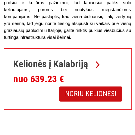
poilsiui ir kultūros pažinimui, tad labiausiai patiks solo 
keliautojams, poroms bei nuotykius mėgstančioms 
kompanijoms. Ne paslaptis, kad viena didžiausių italų vertybių 
yra šeima, tad jeigu norite tiesiog atsipūsti su vaikais prie vienų 
gražiausių paplūdimių Italijoje, galite rinktis puikius viešbučius su 
turtinga infrastruktūra visai šeimai.
Kelionės į Kalabriją
nuo 639.23 €
NORIU KELIONĖS!