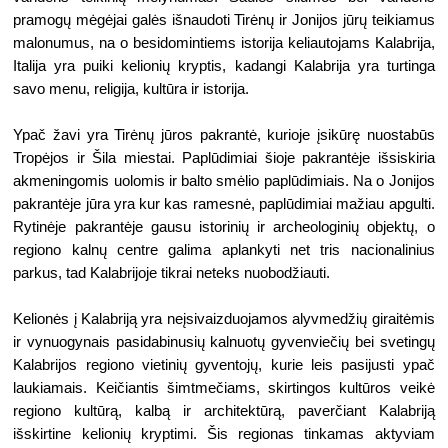
pramogų mėgėjai galės išnaudoti Tirėnų ir Jonijos jūrų teikiamus 
malonumus, na o besidomintiems istorija keliautojams Kalabrija, 
Italija yra puiki kelionių kryptis, kadangi Kalabrija yra turtinga 
savo menu, religija, kultūra ir istorija.
Ypač žavi yra Tirėnų jūros pakrantė, kurioje įsikūrę nuostabūs 
Tropėjos ir Šila miestai. Paplūdimiai šioje pakrantėje išsiskiria 
akmeningomis uolomis ir balto smėlio paplūdimiais. Na o Jonijos 
pakrantėje jūra yra kur kas ramesnė, paplūdimiai mažiau apgulti. 
Rytinėje pakrantėje gausu istorinių ir archeologinių objektų, o 
regiono kalnų centre galima aplankyti net tris nacionalinius 
parkus, tad Kalabrijoje tikrai neteks nuobodžiauti.
Kelionės į Kalabriją yra neįsivaizduojamos alyvmedžių giraitėmis 
ir vynuogynais pasidabinusių kalnuotų gyvenviečių bei svetingų 
Kalabrijos regiono vietinių gyventojų, kurie leis pasijusti ypač 
laukiamais. Keičiantis šimtmečiams, skirtingos kultūros veikė 
regiono kultūrą, kalbą ir architektūrą, paverčiant Kalabriją 
išskirtine kelionių kryptimi. Šis regionas tinkamas aktyviam 