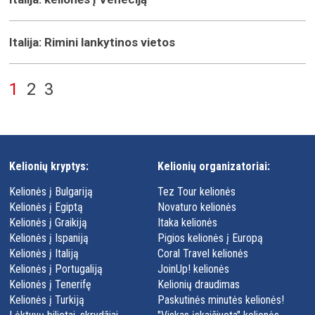
Italija: Rimini lankytinos vietos
1
2
3
Kelionių kryptys:
Kelionių organizatoriai:
Kelionės į Bulgariją
Tez Tour kelionės
Kelionės į Egiptą
Novaturo kelionės
Kelionės į Graikiją
Itaka kelionės
Kelionės į Ispaniją
Pigios kelionės į Europą
Kelionės į Italiją
Coral Travel kelionės
Kelionės į Portugaliją
JoinUp! kelionės
Kelionės į Tenerifę
Kelionių draudimas
Kelionės į Turkiją
Paskutinės minutės kelionės!