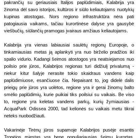
pakrančių su geriausiais Italijos paplūdimiais, Kalabrija yra 
žinoma dėl savo istorijos, kultūros ir siūlo keliautojams nuotykių 
kupinas atostogas. Nors regiono infrastruktūra nėra pati 
patogiausia vaikams, tačiau kurortinėse dalyse yra gausybė 
viešbučių, siūlančių pramogas įvairaus amžiaus keliautojams.
Kalabrija yra vienas labiausiai saulėtų regionų Europoje, o 
tinkamiausias metas ją aplankyti yra nuo birželio pradžios iki 
spalio vidurio. Kadangi šeimos atostogos yra neatsiejamos nuo 
poilsio prie jūros, Kalabrijos regionas turi didžiulį privalumą - 
niekur kitur šalyje nerasite tokio skaidraus vandens kaip 
paplūdimiuose, esančiuose čia. Nepaisant to, jog didelė dalis 
prieigų prie jūros yra uolėtos, regione yra ir gerai žinomų balto 
smėlio paplūdimių, kurie puikiai tiks poilsiui su vaikais. Be viso 
to, regione yra keletas vandens parkų, kurių žymiausias - 
AcquaPark Odissea 2000, tad kelionės su vaikais metu tikrai 
neteks nuobodžiauti.
Vakarinėje Tirėnų jūros supamoje Kalabrijos pusėje esantis 
Tropėjos miestas yra bene populiariausias šeimų kurortas, 