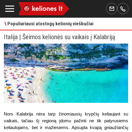
\
Populiariausi atostogų kelionių viešbučiai
Italija | Šeimos kelionės su vaikais į Kalabriją
Nors Kalabrija nėra tarp žinomiausių krypčių keliaujant su 
vaikais, tačiau šį regioną įdomu pažinti ne tik patyrusiems 
keliautojams, bet ir mažiesiems. Apsupta kvapą gniaužiančių 