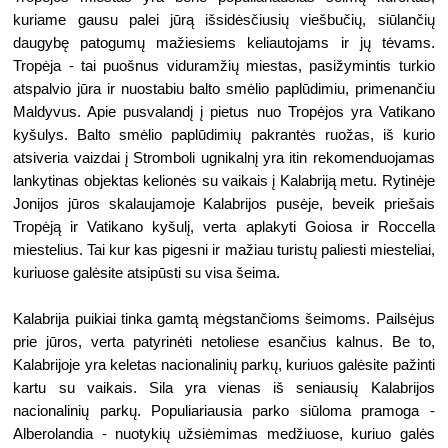
kuriame gausu palei jūrą išsidėsčiusių viešbučių, siūlančių 
daugybę patogumų mažiesiems keliautojams ir jų tėvams. 
Tropėja - tai puošnus viduramžių miestas, pasižymintis turkio 
atspalvio jūra ir nuostabiu balto smėlio paplūdimiu, primenančiu 
Maldyvus. Apie pusvalandį į pietus nuo Tropėjos yra Vatikano 
kyšulys. Balto smėlio paplūdimių pakrantės ruožas, iš kurio 
atsiveria vaizdai į Stromboli ugnikalnį yra itin rekomenduojamas 
lankytinas objektas kelionės su vaikais į Kalabriją metu. Rytinėje 
Jonijos jūros skalaujamoje Kalabrijos pusėje, beveik priešais 
Tropėją ir Vatikano kyšulį, verta aplakyti Goiosa ir Roccella 
miestelius. Tai kur kas pigesni ir mažiau turistų paliesti miesteliai, 
kuriuose galėsite atsipūsti su visa šeima.
Kalabrija puikiai tinka gamtą mėgstančioms šeimoms. Pailsėjus 
prie jūros, verta patyrinėti netoliese esančius kalnus. Be to, 
Kalabrijoje yra keletas nacionalinių parkų, kuriuos galėsite pažinti 
kartu su vaikais. Sila yra vienas iš seniausių Kalabrijos 
nacionalinių parkų. Populiariausia parko siūloma pramoga - 
Alberolandia - nuotykių užsiėmimas medžiuose, kuriuo galės 