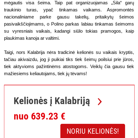
mėgautis visa šeima. Taip pat organizuojamas „Sila“ garų 
traukinio turas, ypač tinkamas vaikams. Aspromontės 
nacionaliniame parke gausu takelių, pritaikytų šeimos 
pasivaikščiojimams, o Polino parkas labiau tinkamas šeimoms 
su vyresniais vaikais, kadangi siūlo tokias pramogos, kaip 
plaukimas kanoja ar valtimi. 
Taigi, nors Kalabrija nėra tradicinė kelionės su vaikais kryptis, 
tačiau akivaizdu, jog ji puikiai tiks tiek šeimų poilsiui prie jūros, 
tiek aktyvioms pažintinėms atostogoms. Veiklų čia gausu tiek 
mažiesiems keliautojams, tiek jų tėvams!
Kelionės į Kalabriją
nuo 639.23 €
NORIU KELIONĖS!