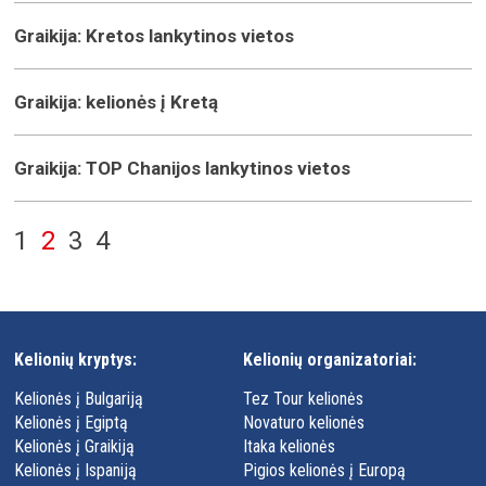
Graikija: Kretos lankytinos vietos
Graikija: kelionės į Kretą
Graikija: TOP Chanijos lankytinos vietos
1
2
3
4
Kelionių kryptys:
Kelionių organizatoriai:
Kelionės į Bulgariją
Tez Tour kelionės
Kelionės į Egiptą
Novaturo kelionės
Kelionės į Graikiją
Itaka kelionės
Kelionės į Ispaniją
Pigios kelionės į Europą