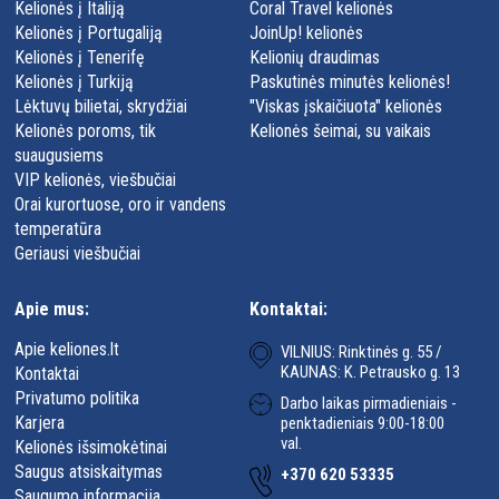
Kelionės į Italiją
Coral Travel kelionės
Kelionės į Portugaliją
JoinUp! kelionės
Kelionės į Tenerifę
Kelionių draudimas
Kelionės į Turkiją
Paskutinės minutės kelionės!
Lėktuvų bilietai, skrydžiai
"Viskas įskaičiuota" kelionės
Kelionės poroms, tik
Kelionės šeimai, su vaikais
suaugusiems
VIP kelionės, viešbučiai
Orai kurortuose, oro ir vandens
temperatūra
Geriausi viešbučiai
Apie mus:
Kontaktai:
Apie keliones.lt
VILNIUS: Rinktinės g. 55 /
KAUNAS: K. Petrausko g. 13
Kontaktai
Privatumo politika
Darbo laikas pirmadieniais -
Karjera
penktadieniais 9:00-18:00
val.
Kelionės išsimokėtinai
Saugus atsiskaitymas
+370 620 53335
Saugumo informacija