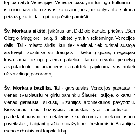
ką pamatyti Venecijoje. Venecija pasižymi turtingu kultūriniu ir 
istoriniu paveldu, o žavūs kanalai ir juos juosiantys tiltai sukuria 
peizažą, kurio dar ilgai negalėsite pamiršti.
Šv. Morkaus aikštė. 
Įsikūrusi ant Didžiojo kanalo, priešais „San 
Giorgio Maggiore“ salą, ši aikštė yra itin reikšminga Venecijos 
dalis. Tai - miesto širdis, kur tiek vietiniai, tiek turistai sustoja 
atsikvėpti, susitinka su draugais ir kelionių gidais, mėgaujasi 
kava arba tiesiog praeina pakeliui. Tačiau nevalia pernelyg 
atsipalaiduoti - pietaujantiems čia gali tekti papildomai susimokėti 
už vaizdingą panoramą. 
Šv. Morkaus bazilika.
 Tai - garsiausias Venecijos pastatas ir 
vienas svarbiausių religinių paminklų Šiaurės Italijoje, o kartu ir 
vienas geriausiai išlikusių Bizantijos architektūros pavyzdžių. 
Kiekvienas šios bažnyčios aspektas yra fantastiškas - 
pradedant puošniomis detalėmis, skulptūromis ir priekinio fasado 
paveikslais, baigiant gražiai nudažytomis freskomis ir Bizantijos 
meno dirbiniais ant kupolo lubų. 