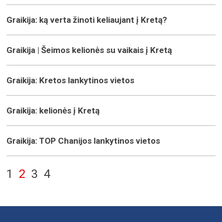
Graikija: ką verta žinoti keliaujant į Kretą?
Graikija | Šeimos kelionės su vaikais į Kretą
Graikija: Kretos lankytinos vietos
Graikija: kelionės į Kretą
Graikija: TOP Chanijos lankytinos vietos
1
2
3
4