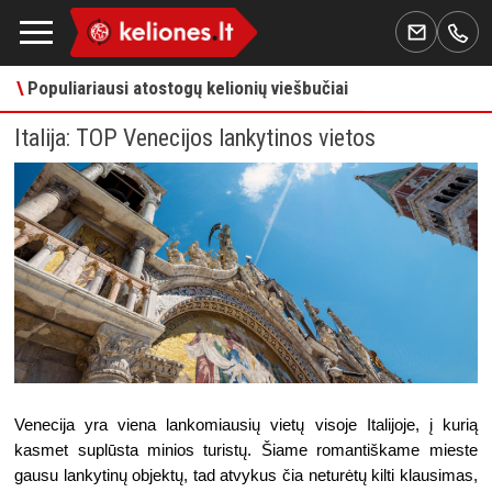
\
Populiariausi atostogų kelionių viešbučiai
Italija: TOP Venecijos lankytinos vietos
Venecija yra viena lankomiausių vietų visoje Italijoje, į kurią 
kasmet suplūsta minios turistų. Šiame romantiškame mieste 
gausu lankytinų objektų, tad atvykus čia neturėtų kilti klausimas, 