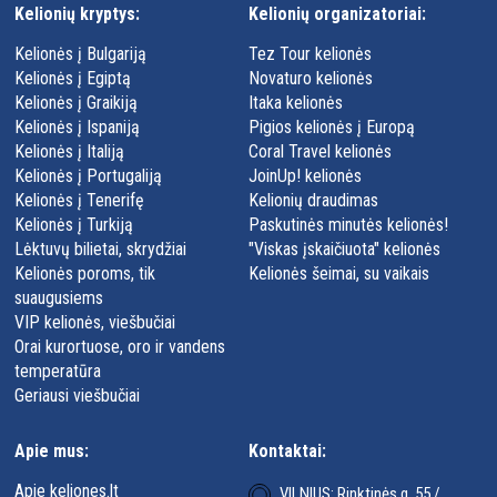
Kelionių kryptys:
Kelionių organizatoriai:
Kelionės į Bulgariją
Tez Tour kelionės
Kelionės į Egiptą
Novaturo kelionės
Kelionės į Graikiją
Itaka kelionės
Kelionės į Ispaniją
Pigios kelionės į Europą
Kelionės į Italiją
Coral Travel kelionės
Kelionės į Portugaliją
JoinUp! kelionės
Kelionės į Tenerifę
Kelionių draudimas
Kelionės į Turkiją
Paskutinės minutės kelionės!
Lėktuvų bilietai, skrydžiai
"Viskas įskaičiuota" kelionės
Kelionės poroms, tik
Kelionės šeimai, su vaikais
suaugusiems
VIP kelionės, viešbučiai
Orai kurortuose, oro ir vandens
temperatūra
Geriausi viešbučiai
Apie mus:
Kontaktai:
Apie keliones.lt
VILNIUS: Rinktinės g. 55 /