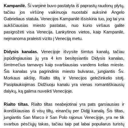
Kampanilė. 
Ši varpinė buvo pastatyta iš paprastų raudonų plytų, 
tačiau jos viršūnę vaikinuoja nuostabi auksinė Angelo 
Gabrieliaus statula. Venecijos Kampanilė išsiskiria tuo, jog tai yra 
aukščiausias miesto pastatas, nuo kurio viršaus galite 
pasigrožėti visa Venecija. Lankytinos vietos, kaip Kampanilė, 
neįmanoma praleisti vizito į Veneciją metu. 
Didysis kanalas.
 Venecijoje išvysite šimtus kanalų, tačiau 
įspūdingiausias jų yra 4 km besitęsiantis Didysis kanalas, 
šimtmečius tarnavęs kaip svarbiausias vandens kelias mieste. 
Šis kanalas yra pagrindinis miesto bulvaras, jungiantis Šv. 
Morkaus aikštę, Rialto tiltą ir Venecijos geležinkelio stotį. 
Pasiplaukiojimas Didžiuoju kanalu yra vienas romantiškiausių 
dalykų, ką galima nuveikti Venecijoje.
Rialto tiltas.
 Rialto tiltas neabejotinai yra pats garsiausias ir 
ikoniškiausias iš visų tiltų, einančių per Didįjį kanalą. Šis tiltas, 
jungiantis San Marco ir San Polo rajonus Venecijoje, yra ne tik 
svarbus pėsčiųjų takas, tačiau taip pat labai populiarus turistų 