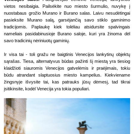
vietos nesibaigia. Pailsėkite nuo miesto šurmulio, nuvykę į 
nuostabaus grožio Murano ir Burano salas. Laivu nesudėtingai 
pasieksite Murano salą, garsėjančią savo stiklo gaminimo 
tradicijomis. Paplaukę kiek tolėliau atsidursite spalvingais 
nameliais pasidabinusioje Burano saloje, kuri yra žinoma dėl 
savo tradicinių nėriniuotų gaminių. 
Ir visa tai - toli gražu ne baigtinis Venecijos lankytinų objektų 
sąrašas. Tiesa, alternatyvus būdas pažinti šį miestą yra tiesiog 
klaidžioti siauromis Venecijos gatvelėmis ir praėjimais, tokiu 
būdu atrandant slaptuosius miesto kampelius. Kiekviename 
žingsnyje išvysite tai, kas patrauks jūsų dėmesį, tad tikrai 
įsitikinsite, kodėl Venecija yra tokia populiari. 