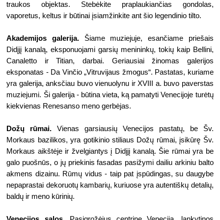
traukos objektas. Stebėkite praplaukiančias gondolas, 
vaporetus, keltus ir būtinai įsiamžinkite ant šio legendinio tilto.
Akademijos galerija. 
Šiame muziejuje, esančiame priešais 
Didįjį kanalą, eksponuojami garsių menininkų, tokių kaip Bellini, 
Canaletto ir Titian, darbai. Geriausiai žinomas galerijos 
eksponatas - Da Vinčio „Vitruvijaus žmogus“. Pastatas, kuriame 
yra galerija, anksčiau buvo vienuolynu ir XVIII a. buvo paverstas 
muziejumi. Ši galerija - būtina vieta, ką pamatyti Venecijoje turėtų 
kiekvienas Renesanso meno gerbėjas.
Dožų rūmai.
 Vienas garsiausių Venecijos pastatų, be Šv. 
Morkaus bazilikos, yra gotikinio stiliaus Dožų rūmai, įsikūrę Šv. 
Morkaus aikštėje ir žvelgiantys į Didįjį kanalą. Šie rūmai yra be 
galo puošnūs, o jų priekinis fasadas pasižymi dailiu arkiniu balto 
akmens dizainu. Rūmų vidus - taip pat įspūdingas, su daugybe 
nepaprastai dekoruotų kambarių, kuriuose yra autentiškų detalių, 
baldų ir meno kūrinių.
Venecijos salos. 
Pasigrožėjus centrine Venecija, lankytinos 