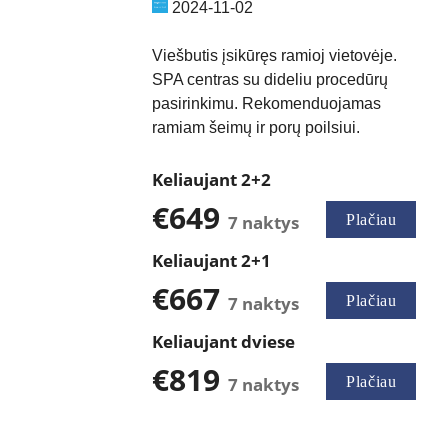
2024-11-02
Viešbutis įsikūręs ramioj vietovėje.
SPA centras su dideliu procedūrų
pasirinkimu. Rekomenduojamas
ramiam šeimų ir porų poilsiui.
Keliaujant 2+2
€649
7 naktys
Plačiau
Keliaujant 2+1
€667
7 naktys
Plačiau
Keliaujant dviese
€819
7 naktys
Plačiau