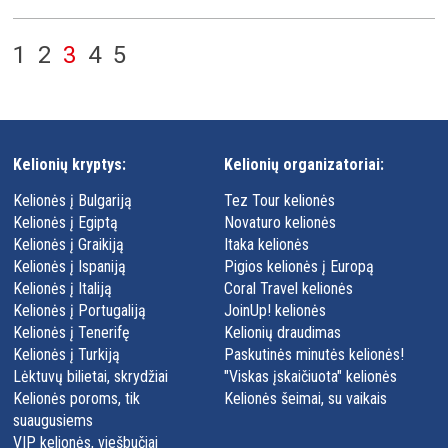
1
2
3
4
5
Kelionių kryptys:
Kelionių organizatoriai:
Kelionės į Bulgariją
Tez Tour kelionės
Kelionės į Egiptą
Novaturo kelionės
Kelionės į Graikiją
Itaka kelionės
Kelionės į Ispaniją
Pigios kelionės į Europą
Kelionės į Italiją
Coral Travel kelionės
Kelionės į Portugaliją
JoinUp! kelionės
Kelionės į Tenerifę
Kelionių draudimas
Kelionės į Turkiją
Paskutinės minutės kelionės!
Lėktuvų bilietai, skrydžiai
"Viskas įskaičiuota" kelionės
Kelionės poroms, tik
Kelionės šeimai, su vaikais
suaugusiems
VIP kelionės, viešbučiai