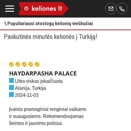
\
Populiariausi atostogų kelionių viešbučiai
Paskutinės minutės kelionės į Turkiją!
HAYDARPASHA PALACE
Ultra v
iskas įskaičiuota
Alanija, Turkija
2024-11-03
Įvairūs pramoginiai renginiai vaikams
ir suaugusiems. Rekomenduojamas
šeimos ir jaunimo poilsiui.