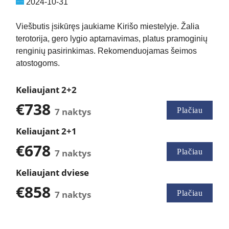
2024-10-31
Viešbutis įsikūręs jaukiame Kirišo miestelyje. Žalia
terotorija, gero lygio aptarnavimas, platus pramoginių
renginių pasirinkimas. Rekomenduojamas šeimos
atostogoms.
Keliaujant 2+2
€738
7 naktys
Plačiau
Keliaujant 2+1
€678
7 naktys
Plačiau
Keliaujant dviese
€858
7 naktys
Plačiau