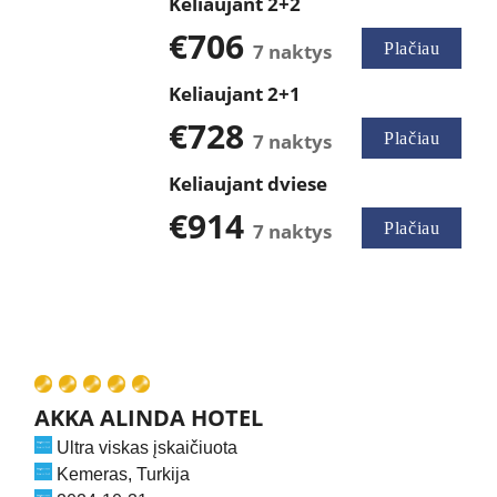
Keliaujant 2+2
€706
7 naktys
Plačiau
Keliaujant 2+1
€728
7 naktys
Plačiau
Keliaujant dviese
€914
7 naktys
Plačiau
AKKA ALINDA HOTEL
Ultra viskas įskaičiuota
Kemeras, Turkija