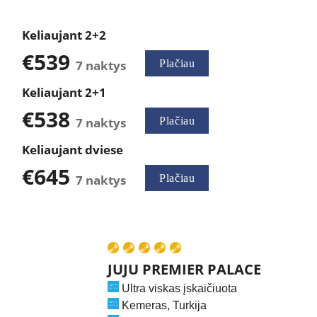
Keliaujant 2+2
€539
7 naktys
Plačiau
Keliaujant 2+1
€538
7 naktys
Plačiau
Keliaujant dviese
€645
7 naktys
Plačiau
JUJU PREMIER PALACE
Ultra v
iskas įskaičiuota
Kemeras
, Turkija