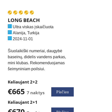
LONG BEACH
Ultra viskas įskaičiuota
Alanija, Turkija
2024-11-01
Šiuolaikiški numeriai, daugybė
baseinų, didelis vandens parkas,
mini klubas. Rekomenduojamas
šeimyniniam poilsiui.
Keliaujant 2+2
€665
7 naktys
Plačiau
Keliaujant 2+1
€670