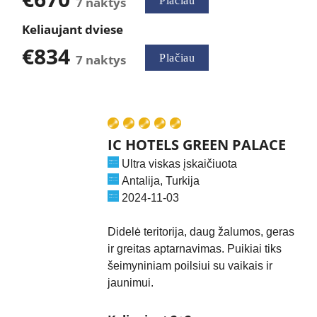
7 naktys
Plačiau
Keliaujant dviese
€834
7 naktys
Plačiau
IC HOTELS GREEN PALACE
Ultra viskas įskaičiuota
Antalija
, Turkija
2024-11-03
Didelė teritorija, daug žalumos, geras
ir greitas aptarnavimas. Puikiai tiks
šeimyniniam poilsiui su vaikais ir
jaunimui.