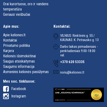
Orai kurortuose, oro ir vandens
temperatūra
Geriausi viešbučiai
Apie mus:
Kontaktai:
Apie keliones.lt
VILNIUS: Rinktinės g. 55 /
KAUNAS: K. Petrausko g. 13
Kontaktai
Privatumo politika
Darbo laikas pirmadieniais -
Karjera
penktadieniais 9:00-18:00
val.
Kelionės išsimokėtinai
Saugus atsiskaitymas
+370 620 53335
Saugumo informacija
Asmeninis kelionės pasiūlymas
noriu@keliones.lt
Mes soc. tinkluose:
Facebook
Instagram