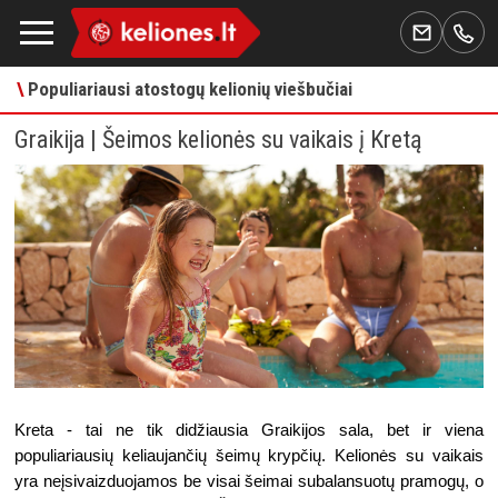
\
Populiariausi atostogų kelionių viešbučiai
Graikija | Šeimos kelionės su vaikais į Kretą
Kreta - tai ne tik didžiausia Graikijos sala, bet ir viena 
populiariausių keliaujančių šeimų krypčių. Kelionės su vaikais 
yra neįsivaizduojamos be visai šeimai subalansuotų pramogų, o 