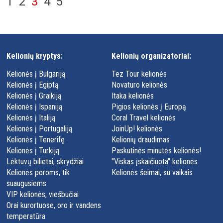
1
2
3
4
5
Kelionių kryptys:
Kelionių organizatoriai:
Kelionės į Bulgariją
Tez Tour kelionės
Kelionės į Egiptą
Novaturo kelionės
Kelionės į Graikiją
Itaka kelionės
Kelionės į Ispaniją
Pigios kelionės į Europą
Kelionės į Italiją
Coral Travel kelionės
Kelionės į Portugaliją
JoinUp! kelionės
Kelionės į Tenerifę
Kelionių draudimas
Kelionės į Turkiją
Paskutinės minutės kelionės!
Lėktuvų bilietai, skrydžiai
"Viskas įskaičiuota" kelionės
Kelionės poroms, tik
Kelionės šeimai, su vaikais
suaugusiems
VIP kelionės, viešbučiai
Orai kurortuose, oro ir vandens
temperatūra