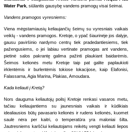
Water Park
, siūlantis gausybę vandens pramogų visai šeimai.
Vandens pramogos vyresniems:
Viena mėgstamiausių keliaujančių šeimų su vyresniais vaikais 
veiklų - vandens pramogos. Kretoje, o ypač šiaurinėje jos dalyje, 
gausu paviršinio nardymo centrų tiek pradedantiesiems, tiek 
pažengusiems, o jei labiau vertinate pramogas ant vandens, 
pietinė salos pakrantę galima pažinti plaukiant baidarėmis. 
Šeimos kelionės metu Kretoje taip pat galite paplaukioti 
irklentėmis ir burlentėmis tokiose lokacijose, kaip Elafonisi, 
Falassarna, Agia Marina, Plakias, Amoudara.
Kada keliauti į Kretą?
Nors dauguma keliautojų poilsį Kretoje renkasi vasaros metu, 
tačiau keliaujantiems su jaunesniais vaikais ir kūdikiais 
idealiausios būtų pavasario kelionės ir rudens kelionės, kuomet 
saulė nėra per kaitri, o temperatūra yra maloniai šilta. 
Jautresniems karščiui keliautojams reikėtų vengti keliauti liepos 