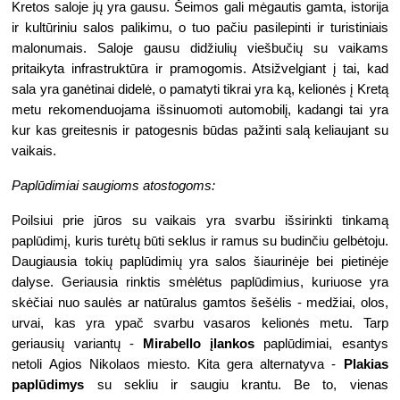
Kretos saloje jų yra gausu. Šeimos gali mėgautis gamta, istorija 
ir kultūriniu salos palikimu, o tuo pačiu pasilepinti ir turistiniais 
malonumais. Saloje gausu didžiulių viešbučių su vaikams 
pritaikyta infrastruktūra ir pramogomis. Atsižvelgiant į tai, kad 
sala yra ganėtinai didelė, o pamatyti tikrai yra ką, kelionės į Kretą 
metu rekomenduojama išsinuomoti automobilį, kadangi tai yra 
kur kas greitesnis ir patogesnis būdas pažinti salą keliaujant su 
vaikais.
Paplūdimiai saugioms atostogoms:
Poilsiui prie jūros su vaikais yra svarbu išsirinkti tinkamą 
paplūdimį, kuris turėtų būti seklus ir ramus su budinčiu gelbėtoju. 
Daugiausia tokių paplūdimių yra salos šiaurinėje bei pietinėje 
dalyse. Geriausia rinktis smėlėtus paplūdimius, kuriuose yra 
skėčiai nuo saulės ar natūralus gamtos šešėlis - medžiai, olos, 
urvai, kas yra ypač svarbu vasaros kelionės metu. Tarp 
geriausių variantų - 
Mirabello įlankos
 paplūdimiai, esantys 
netoli Agios Nikolaos miesto. Kita gera alternatyva - 
Plakias 
paplūdimys
 su sekliu ir saugiu krantu. Be to, vienas 