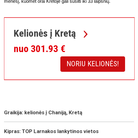
mėnesį, kuomet orai Kretoje gali sušilti iki 33 laipsnių. 
Kelionės į Kretą
nuo 301.93 €
NORIU KELIONĖS!
Graikija: kelionės į Chaniją, Kretą
Kipras: TOP Larnakos lankytinos vietos