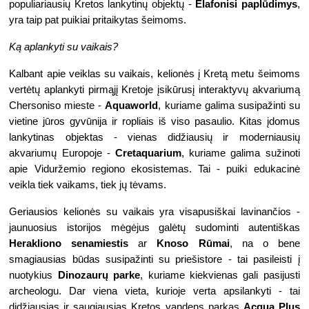
populiariausių Kretos lankytinų objektų - 
Elafonisi paplūdimys
, 
yra taip pat puikiai pritaikytas šeimoms. 
Ką aplankyti su vaikais?
Kalbant apie veiklas su vaikais, kelionės į Kretą metu šeimoms 
vertėtų aplankyti pirmąjį Kretoje įsikūrusį interaktyvų akvariumą 
Chersoniso mieste - 
Aquaworld
, kuriame galima susipažinti su 
vietine jūros gyvūnija ir ropliais iš viso pasaulio. Kitas įdomus 
lankytinas objektas - vienas didžiausių ir moderniausių 
akvariumų Europoje - 
Cretaquarium
, kuriame galima sužinoti 
apie Viduržemio regiono ekosistemas. Tai - puiki edukacinė 
veikla tiek vaikams, tiek jų tėvams. 
Geriausios kelionės su vaikais yra visapusiškai lavinančios - 
jaunuosius istorijos mėgėjus galėtų sudominti autentiškas 
Herakliono senamiestis
 ar 
Knoso Rūmai
, na o bene 
smagiausias būdas susipažinti su priešistore - tai pasileisti į 
nuotykius 
Dinozaurų parke
, kuriame kiekvienas gali pasijusti 
archeologu. Dar viena vieta, kurioje verta apsilankyti - tai 
didžiausias ir saugiausias Kretos vandens parkas 
Acqua Plus 